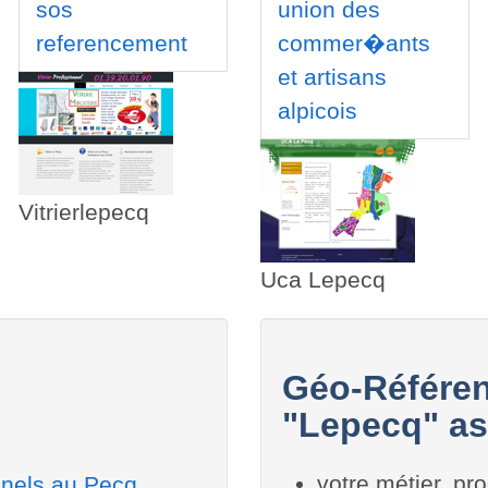
sos
union des
referencement
commer�ants
et artisans
alpicois
Vitrierlepecq
Uca Lepecq
Géo-Référen
"Lepecq" as
votre métier, pro
nnels au Pecq