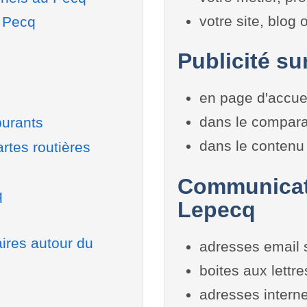
votre site, blog
u Pecq
Publicité su
en page d'accue
dans le compara
burants
dans le contenu 
rtes routières
Communicati
q
Lepecq
aires autour du
adresses email 
boites aux lettr
adresses interne