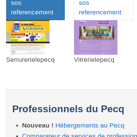
sos
sos
referencement
referencement
Serrurerielepecq
Vitrerielepecq
Professionnels du Pecq
Nouveau !
Hébergements au Pecq
Comparateur de services de professio