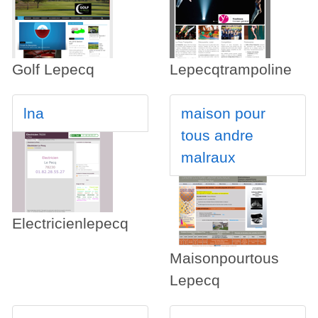
Golf Lepecq
Lepecqtrampoline
lna
maison pour
tous andre
malraux
Electricienlepecq
Maisonpourtous
Lepecq