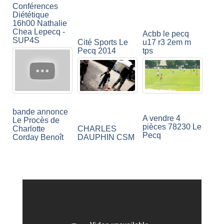
Conférences
Diététique
16h00 Nathalie
Chea Lepecq -
Acbb le pecq
SUP4S
u17 r3 2em m
Cité Sports Le
tps
Pecq 2014
bande annonce
A vendre 4
Le Procès de
pièces 78230 Le
Charlotte
CHARLES
Pecq
Corday Benoît
DAUPHIN CSM
Lepecq
LE PECQ
LEPECQ
CANDLE
HOLDERS