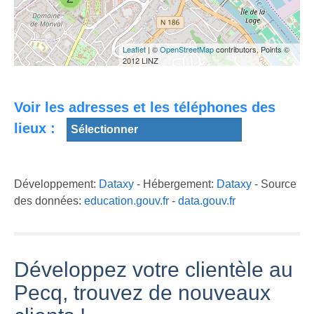
Benoît Lepecq -
1:13,3_A.
réalisation
Wiels_Prix
Andreas
Camille Lepecq
SKATEPARK de
B.Krueger
2012
Le Pecq (78)
Leaflet
| ©
OpenStreetMap
contributors, Points ©
2012 LINZ
Voir les adresses et les téléphones des
lieux :
Développement:
Dataxy
- Hébergement:
Dataxy
- Source
des données:
education.gouv.fr
-
data.gouv.fr
Développez votre clientèle au
Pecq, trouvez de nouveaux