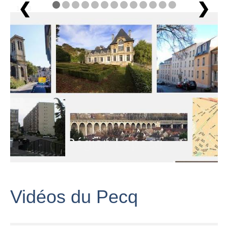
❮
❯
1 / 13
Région Lepecq
Vidéos du Pecq