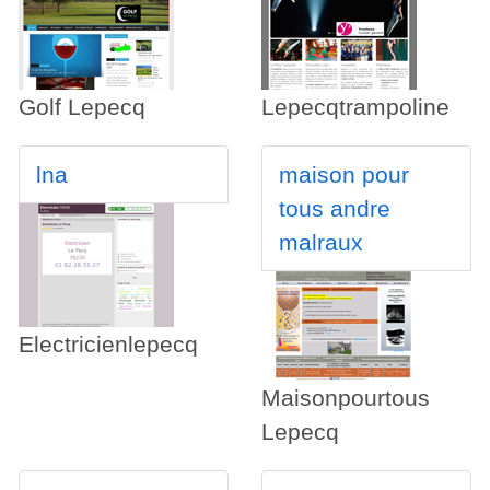
Golf Lepecq
Lepecqtrampoline
lna
maison pour
tous andre
malraux
Electricienlepecq
Maisonpourtous
Lepecq