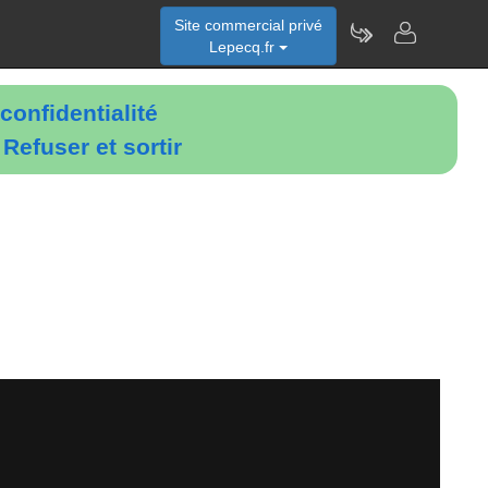
Site commercial privé
Lepecq.fr
confidentialité
é
Refuser et sortir