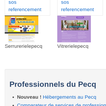
sos
sos
referencement
referencement
Serrurerielepecq
Vitrerielepecq
Professionnels du Pecq
Nouveau !
Hébergements au Pecq
Comparateur de services de professio