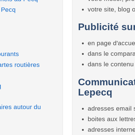
votre site, blog
u Pecq
Publicité su
en page d'accue
dans le compara
burants
dans le contenu 
rtes routières
Communicati
q
Lepecq
aires autour du
adresses email 
boites aux lettr
adresses interne