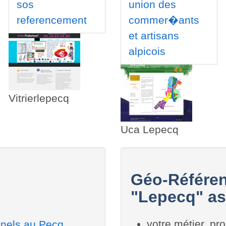
sos
union des
referencement
commer�ants
et artisans
alpicois
Vitrierlepecq
Uca Lepecq
Géo-Référen
"Lepecq" as
votre métier, pro
nnels au Pecq